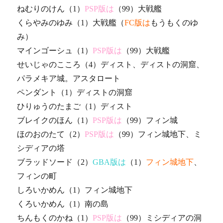
ねむりのけん（1）
PSP版は
（99）大戦艦
くらやみのゆみ（1）大戦艦（
FC版は
もうもくのゆ
み）
マインゴーシュ（1）
PSP版は
（99）大戦艦
せいじゃのこころ（4）ディスト、ディストの洞窟、
パラメキア城。アスタロート
ペンダント（1）ディストの洞窟
ひりゅうのたまご（1）ディスト
ブレイクのほん（1）
PSP版は
（99）フィン城
ほのおのたて（2）
PSP版は
（99）フィン城地下、ミ
シディアの塔
ブラッドソード（2）
GBA版は
（1）
フィン城地下
、
フィンの町
しろいかめん（1）フィン城地下
くろいかめん（1）南の島
ちんもくのかね（1）
PSP版は
（99）ミシディアの洞