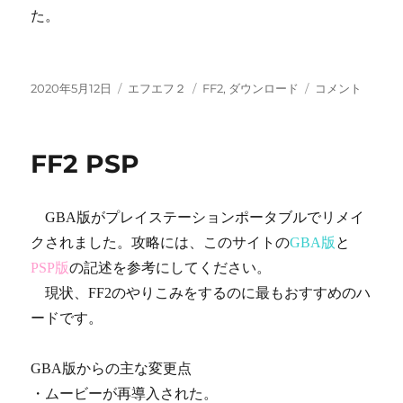
た。
投
カ
タ
FF2
2020年5月12日
エフエフ２
FF2
,
ダウンロード
コメント
稿
テ
グ
ダ
日:
ゴ
ウ
リ
ン
FF2 PSP
ー
ロ
ー
ド
GBA版がプレイステーションポータブルでリメイ
に
クされました。攻略には、このサイトの
GBA版
と
PSP版
の記述を参考にしてください。
現状、FF2のやりこみをするのに最もおすすめのハ
ードです。
GBA版からの主な変更点
・ムービーが再導入された。