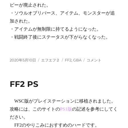
ビーが廃止された。
・ソウルオブリバース、アイテム、モンスターが追
加された。
・アイテムが無制限に持てるようになった。
・戦闘終了後にステータスが下がらなくなった。
投
カ
タ
FF2
2020年5月10日
エフエフ２
FF2
,
GBA
コメント
稿
テ
グ
GBA
日:
ゴ
に
リ
FF2 PS
ー
WSC版がプレイステーションに移植されました。
攻略には、このサイトの
PS1版
の記述を参考にしてく
ださい。
FF2のやりこみにおすすめのハードです。