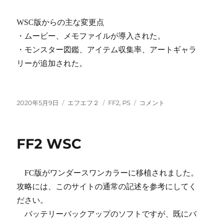
WSC版からの主な変更点
・ムービー、メモファイルが導入された。
・モンスター図鑑、アイテム収集率、アートギャラ
リーが追加された。
投
カ
タ
FF2
2020年5月9日
エフエフ２
FF2
,
PS
コメント
稿
テ
グ
PS
日:
ゴ
に
リ
FF2 WSC
ー
FC版がワンダースワンカラーに移植されました。
攻略には、このサイトの通常の記述を参考にしてく
ださい。
バッテリーバックアップのソフトですが、既にバ