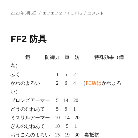
投
カ
タ
FF2
2020年5月6日
エフエフ２
FC
,
FF2
コメント
稿
テ
グ
FC
日:
ゴ
に
リ
FF2 防具
ー
鎧 防御力 重 妨 特殊効果（備
考）
ふく 1 5 2
かわのよろい 2 6 4 （
FC版は
かわよろ
い）
ブロンズアーマー 5 14 20
どうのむねあて 5 5 1
ミスリルアーマー 10 14 20
ぎんのむねあて 10 5 1
おうごんのよろい 15 19 30 毒抵抗