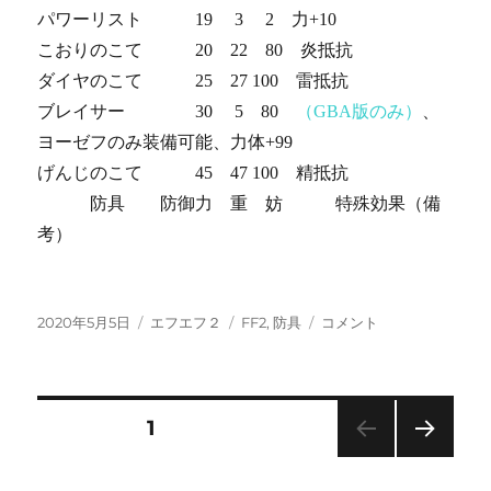
パワーリスト 19 3 2 力+10
こおりのこて 20 22 80 炎抵抗
ダイヤのこて 25 27 100 雷抵抗
ブレイサー 30 5 80
（GBA版のみ）
、
ヨーゼフのみ装備可能、力体+99
げんじのこて 45 47 100 精抵抗
防具 防御力 重 妨 特殊効果（備
考）
投
カ
タ
FF2
2020年5月5日
エフエフ２
FF2
,
防具
コメント
稿
テ
グ
防
日:
ゴ
具
リ
に
ー
投
固定ページ
1
次の
稿
ペー