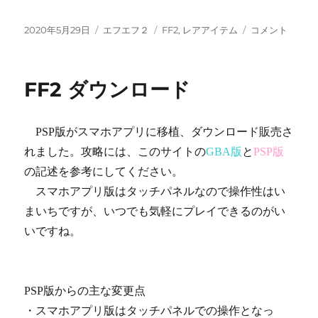
投
カ
タ
FF2
2020年5月29日
エフエフ２
FF2
,
レアアイテム
コメント
稿
テ
グ
レ
日:
ゴ
ア
リ
ア
FF2 ダウンロード
ー
イ
テ
ム
PSP版がスマホアプリに移植、ダウンロード販売さ
に
れました。攻略には、このサイトの
GBA版
と
PSP版
の記述を参考にしてください。
スマホアプリ版はタッチパネルなので操作性はい
まいちですが、いつでも気軽にプレイできるのがい
いですね。
PSP版からの主な変更点
・スマホアプリ版はタッチパネルでの操作となっ