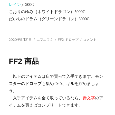
レイン
）500G
こおりのゆみ（ホワイトドラゴン）5000G
だいちのドラム（グリーンドラゴン）3000G
投
カ
タ
FF2
2020年5月31日
エフエフ２
FF2
,
ドロップ
コメント
稿
テ
グ
ド
日:
ゴ
ロ
リ
ッ
FF2 商品
ー
プ
に
以下のアイテムは店で買って入手できます。モン
スターのドロップも集めつつ、ギルを貯めましょ
う。
入手アイテムを全て取っているなら、
赤文字
のア
イテムを買えばコンプリートできます。