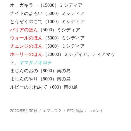
オーガキラー（15000）ミシディア
ナイトのよろい（5000）ミシディア
とうぞくのこて（1000）ミシディア
バリアのほん
（5000）ミシディア
ウォールのほん
（5000）ミシディア
チェンジのほん
（5000）ミシディア
ホーリーのほん
（20000）ミシディア。ティアマッ
ト、
ヤマタノオロチ
まじんのおの（8000）南の島
まじんのやり（8000）南の島
ルビーのむねあて（600）南の島
投
カ
タ
FF2
2020年5月30日
エフエフ２
FF2
,
商品
コメント
稿
テ
グ
商
日:
ゴ
品
リ
に