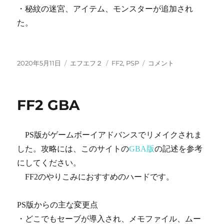
・秘紋の迷宮、アイテム、モンスターが追加され
た。
投
カ
タ
FF2
2020年5月11日
エフエフ２
FF2
,
PSP
コメント
稿
テ
グ
PSP
日:
ゴ
に
リ
FF2 GBA
ー
PS版がゲームボーイアドバンスでリメイクされま
した。攻略には、このサイトの
GBA版
の記述を参考
にしてください。
FF2のやりこみにおすすめのハードです。
PS版からの主な変更点
・どこでもセーブが導入され、メモファイル、ムー