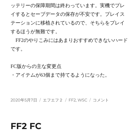
ッテリーの保障期間は終わっています。実機でプレ
イするとセーブデータの保存が不安です。プレイス
テーションに移植されているので、そちらをプレイ
するほうが無難です。
FF2のやりこみにはあまりおすすめできないハード
です。
FC版からの主な変更点
・アイテムが63個まで持てるようになった。
投
カ
タ
FF2
2020年5月7日
エフエフ２
FF2
,
WSC
コメント
稿
テ
グ
WSC
日:
ゴ
に
リ
FF2 FC
ー