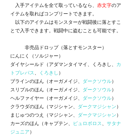
入手アイテムを全て取っているなら、
赤文字
のア
イテムを取ればコンプリートできます。
以下のアイテムはモンスターが戦闘後に落とすこ
とで入手できます。戦闘中に盗むことも可能です。
非売品ドロップ（落とすモンスター）
にんにく（ソルジャー）
ダイヤシールド（アダマンタイマイ、くろきし、
カ
トブレパス
、
くろきし
）
ブラインのほん（オーガメイジ、
ダークソウル
）
スリプルのほん（オーガメイジ、
ダークソウル
）
ヘルファイヤー（オーガメイジ、
ダークソウル
）
クラウダのほん（マジシャン、
ダークマジシャン
）
まじゅつのつえ（マジシャン、
ダークマジシャン
）
カーズのほん（キャプテン、
ピュロボロス
、
サタナ
ジュニア
）