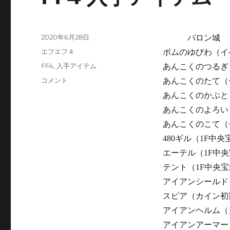
投
2020年6月28日
バロン城
稿
カ
エフエフ４
ボムのゆびわ（イ
日:
テ
タ
FF4
,
入手アイテム
あんこくのつるぎ
ゴ
グ
FF4
コメント
あんこくのたて（
リ
入
ー
あんこくのかぶと
手
あんこくのよろい
ア
イ
あんこくのこて（
テ
480ギル（1F中央
ム
エーテル（1F中
に
テント（1F中央
アイアンシールド
スピア（カイン初
アイアンヘルム（
アイアンアーマー