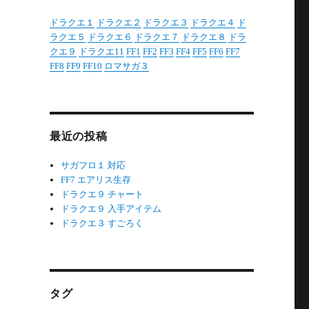
ドラクエ１
ドラクエ２
ドラクエ３
ドラクエ４
ド
ラクエ５
ドラクエ６
ドラクエ７
ドラクエ８
ドラ
クエ９
ドラクエ11
FF1
FF2
FF3
FF4
FF5
FF6
FF7
FF8
FF9
FF10
ロマサガ３
最近の投稿
サガフロ１ 対応
FF7 エアリス生存
ドラクエ９ チャート
ドラクエ９ 入手アイテム
ドラクエ３ すごろく
タグ