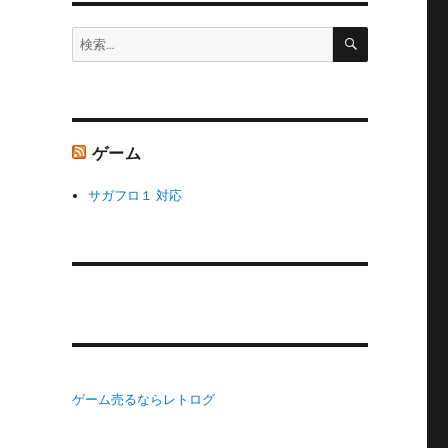
検
検
索
索:
ゲーム
サガフロ１ 対応
ゲーム売るならレトログ