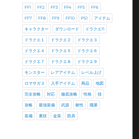
FF1
FF2
FF3
FF4
FF5
FF6
FF7
FF8
FF9
FF10
PS1
アイテム
キャラクター
ダウンロード
ドラクエ11
ドラクエ１
ドラクエ２
ドラクエ３
ドラクエ４
ドラクエ５
ドラクエ６
ドラクエ７
ドラクエ８
ドラクエ９
モンスター
レアアイテム
レベル上げ
ロマサガ３
入手アイテム
商品
地図
完全攻略
対応
徹底攻略
性格
技
攻略
最強装備
武器
耐性
職業
装備
裏技
金策
防具