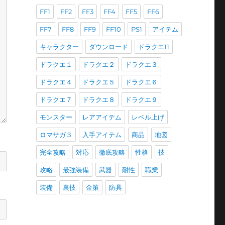
FF1
FF2
FF3
FF4
FF5
FF6
FF7
FF8
FF9
FF10
PS1
アイテム
キャラクター
ダウンロード
ドラクエ11
ドラクエ１
ドラクエ２
ドラクエ３
ドラクエ４
ドラクエ５
ドラクエ６
ドラクエ７
ドラクエ８
ドラクエ９
モンスター
レアアイテム
レベル上げ
ロマサガ３
入手アイテム
商品
地図
完全攻略
対応
徹底攻略
性格
技
攻略
最強装備
武器
耐性
職業
装備
裏技
金策
防具