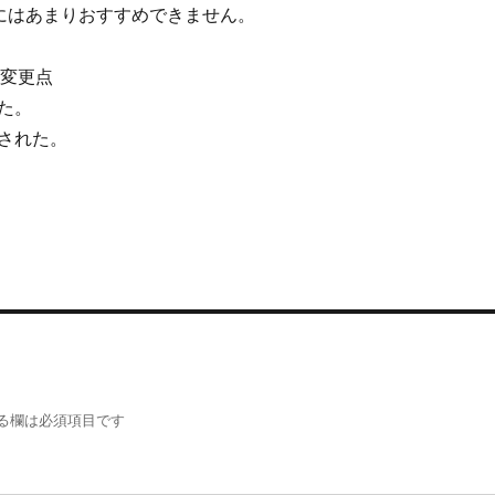
にはあまりおすすめできません。
な変更点
た。
された。
る欄は必須項目です