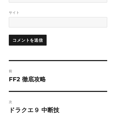
サイト
投
前
稿
FF2 徹底攻略
前
の
ナ
投
ビ
稿:
次
ゲ
ドラクエ９ 中断技
次