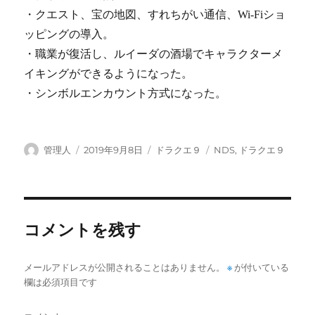
・クエスト、宝の地図、すれちがい通信、Wi-Fiショ
ッピングの導入。
・職業が復活し、ルイーダの酒場でキャラクターメ
イキングができるようになった。
・シンボルエンカウント方式になった。
投
投
カ
タ
管理人
2019年9月8日
ドラクエ９
NDS
,
ドラクエ９
稿
稿
テ
グ
者
日:
ゴ
リ
ー
コメントを残す
※
メールアドレスが公開されることはありません。
が付いている
欄は必須項目です