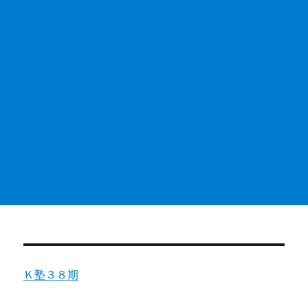
Ｋ塾３８期