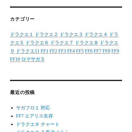
カテゴリー
ドラクエ１
ドラクエ２
ドラクエ３
ドラクエ４
ドラ
クエ５
ドラクエ６
ドラクエ７
ドラクエ８
ドラクエ
９
ドラクエ11
FF1
FF2
FF3
FF4
FF5
FF6
FF7
FF8
FF9
FF10
ロマサガ３
最近の投稿
サガフロ１ 対応
FF7 エアリス生存
ドラクエ９ チャート