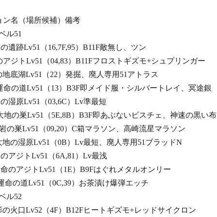
ダンジョン名（場所候補）備考
51
夢の遺跡Lv51（16,7F,95）B11F敵無し、ツン
る夢のアジトLv51（04,83）B11Fフロストギズモ+シュプリンガー
る魂の地底湖Lv51（22）発掘、廃人専用51アトラス
れし運命の道Lv51（13）B3F即メイド服・シルバートレイ、冥途銀
し光の湿原Lv51（03,6C）Lv準最短
かき大地の巣Lv51（5E,8B）B3F即あぶないビスチェ、神速の黒い布
なく岩の巣Lv51（09,20）C箱マラソン、高崎流星マラソン
なく大地の湿原Lv51（0B）Lv最短、廃人専用51ブラッドN
く闇のアジトLv51（6A,81）Lv最浅
れた運命のアジトLv51（1E）B9Fはぐれメタルオンリー
れた運命の道Lv51（0C,39）お茶漬け爆弾エッチ
52
めく影の火口Lv52（4F）B12Fヒートギズモ+レッドサイクロン