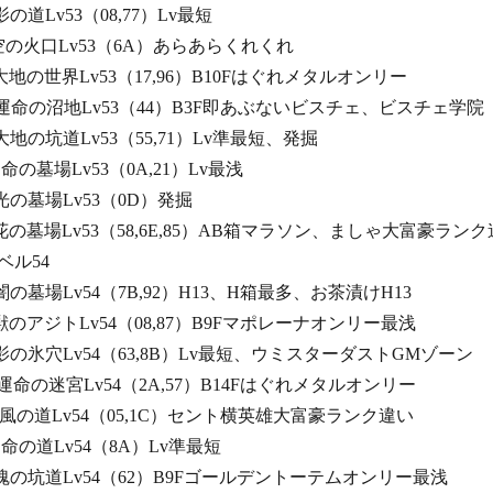
影の道Lv53（08,77）Lv最短
かき空の火口Lv53（6A）あらあらくれくれ
なく大地の世界Lv53（17,96）B10Fはぐれメタルオンリー
なく運命の沼地Lv53（44）B3F即あぶないビスチェ、ビスチェ学院
た大地の坑道Lv53（55,71）Lv準最短、発掘
た運命の墓場Lv53（0A,21）Lv最浅
た光の墓場Lv53（0D）発掘
ざる花の墓場Lv53（58,6E,85）AB箱マラソン、ましゃ大富豪ランク
54
く闇の墓場Lv54（7B,92）H13、H箱最多、お茶漬けH13
かき獣のアジトLv54（08,87）B9Fマポレーナオンリー最浅
れし影の氷穴Lv54（63,8B）Lv最短、ウミスターダストGMゾーン
れし運命の迷宮Lv54（2A,57）B14Fはぐれメタルオンリー
かき風の道Lv54（05,1C）セント横英雄大富豪ランク違い
た運命の道Lv54（8A）Lv準最短
れた魂の坑道Lv54（62）B9Fゴールデントーテムオンリー最浅