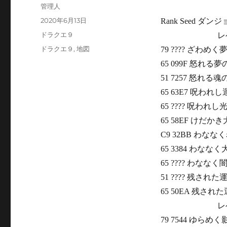
投
管理人
稿
投
2020年6月13日
Rank Seed 
者
稿
カ
ドラクエ９
レベル
日:
テ
タ
ドラクエ９
,
地図
79 ???? ざわめく
ゴ
グ
65 099F 怒れ
リ
ー
51 7257 怒れ
65 63E7 呪わ
65 ???? 呪われ
65 58EF けだ
C9 32BB わな
65 3384 わな
65 ???? わなな
51 ???? 残さ
65 50EA 残さ
レベル
79 7544 ゆら