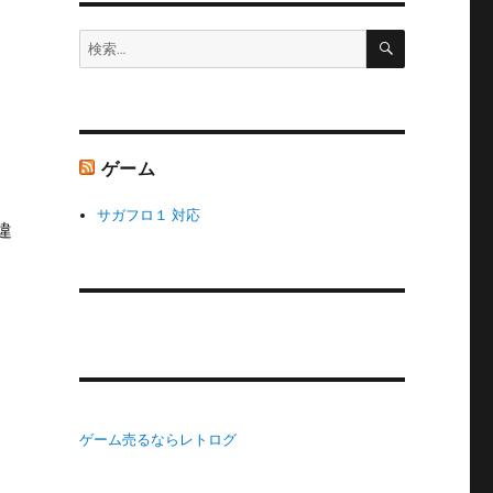
検
検
索
索:
ゲーム
サガフロ１ 対応
違
ゲーム売るならレトログ