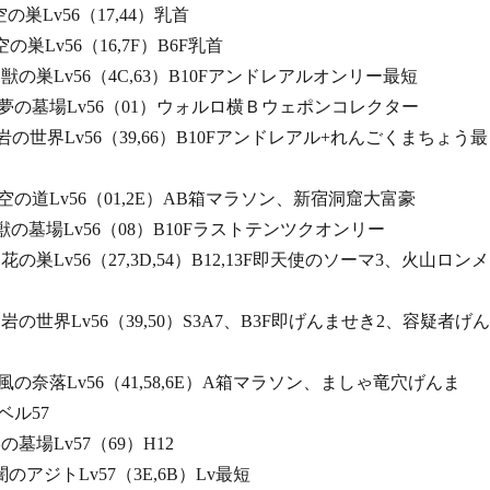
空の巣Lv56（17,44）乳首
空の巣Lv56（16,7F）B6F乳首
ざる獣の巣Lv56（4C,63）B10Fアンドレアルオンリー最短
えざる夢の墓場Lv56（01）ウォルロ横Ｂウェポンコレクター
ぶる岩の世界Lv56（39,66）B10Fアンドレアル+れんごくまちょう最
ろく空の道Lv56（01,2E）AB箱マラソン、新宿洞窟大富豪
ろく獣の墓場Lv56（08）B10Fラストテンツクオンリー
る花の巣Lv56（27,3D,54）B12,13F即天使のソーマ3、火山ロンメ
なる岩の世界Lv56（39,50）S3A7、B3F即げんませき2、容疑者げん
なる風の奈落Lv56（41,58,6E）A箱マラソン、ましゃ竜穴げんま
57
影の墓場Lv57（69）H12
し闇のアジトLv57（3E,6B）Lv最短