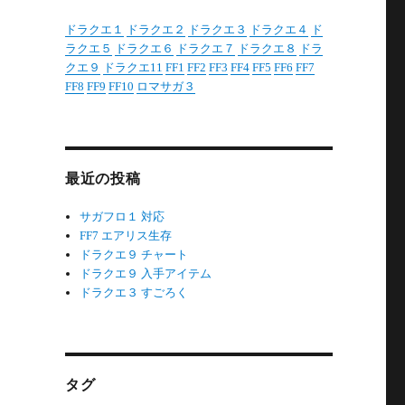
ドラクエ１
ドラクエ２
ドラクエ３
ドラクエ４
ド
ラクエ５
ドラクエ６
ドラクエ７
ドラクエ８
ドラ
クエ９
ドラクエ11
FF1
FF2
FF3
FF4
FF5
FF6
FF7
FF8
FF9
FF10
ロマサガ３
最近の投稿
サガフロ１ 対応
FF7 エアリス生存
ドラクエ９ チャート
ドラクエ９ 入手アイテム
ドラクエ３ すごろく
タグ