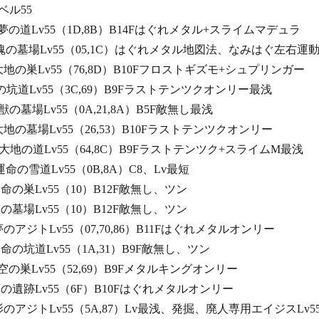
55
めく夢の道Lv55（1D,8B）B14Fはぐれメタル+スライムマデュラ
めく魂の墓場Lv55（05,1C）はぐれメタル地図法、なみはぐ左右運
めく大地の巣Lv55（76,8D）B10Fフロストギズモ+シュプリンガー
る魂の坑道Lv55（3C,69）B9Fラストテンツクオンリー最浅
し獣の墓場Lv55（0A,21,8A）B5F敵無し最浅
れし大地の墓場Lv55（26,53）B10Fラストテンツクオンリー
れし大地の道Lv55（64,8C）B9Fラストテンツク+スライムM最浅
し運命の雪道Lv55（0B,8A）C8、Lv最短
し運命の巣Lv55（10）B12F敵無し、ツン
し光の墓場Lv55（10）B12F敵無し、ツン
し夢のアジトLv55（07,70,86）B11Fはぐれメタルオンリー
し運命の坑道Lv55（1A,31）B9F敵無し、ツン
かき空の巣Lv55（52,69）B9Fメタルキングオンリー
かき夢の遺跡Lv55（6F）B10Fはぐれメタルオンリー
かき影のアジトLv55（5A,87）Lv最浅、発掘、廃人専用エイジスLv5