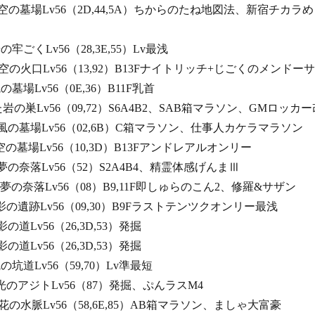
れし空の墓場Lv56（2D,44,5A）ちからのたね地図法、新宿チカラめ
光の牢ごくLv56（28,3E,55）Lv最浅
かき空の火口Lv56（13,92）B13Fナイトリッチ+じごくのメンドーサ
魂の墓場Lv56（0E,36）B11F乳首
れた岩の巣Lv56（09,72）S6A4B2、SAB箱マラソン、GMロッカー
れた風の墓場Lv56（02,6B）C箱マラソン、仕事人カケラマラソン
れた空の墓場Lv56（10,3D）B13Fアンドレアルオンリー
れた夢の奈落Lv56（52）S2A4B4、精霊体感げんまⅢ
れた夢の奈落Lv56（08）B9,11F即しゅらのこん2、修羅&サザン
れた影の遺跡Lv56（09,30）B9Fラストテンツクオンリー最浅
影の道Lv56（26,3D,53）発掘
影の道Lv56（26,3D,53）発掘
魂の坑道Lv56（59,70）Lv準最短
れた光のアジトLv56（87）発掘、ぷんラスM4
ざる花の水脈Lv56（58,6E,85）AB箱マラソン、ましゃ大富豪