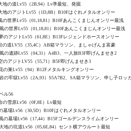
き大地の道Lv55（2B,94）Lv準最短、発掘
かき大地のアジトLv55（1D,8B）B10Fはぐれメタルオンリー
た風の世界Lv55（01,18,81）B10Fあんこくまじんオンリー最浅
た風の世界Lv55（01,18,81）B10Fあんこくまじんオンリー最浅
れた夢のアジトLv55（61,8E）B13Fレジェンドホースオンリー
ざる岩の道LV55（35,4C）AB箱マラソン、ましゃげんま富豪
る風の遺跡Lv55（04,31）A4B3、一人旅B3F即げんませき2
る空のアジトLV55（55,71）B5F即げんませき3
ろく花の巣Lv55（94）B12Fメタルキングオンリー
ろく岩の牢獄Lv55（2A,93）S5A7B2、SA箱マラソン、申し子ロッ
56
運命の雪原Lv56（0F,8E）Lv最短
光の墓場Lv56（30,5D）B10Fはぐれメタルオンリー
れし風の墓場Lv56（17,44）B15Fゴールデンスライムオンリー
れし大地の坑道Lv56（05,6E,84）セント横アウルート最短