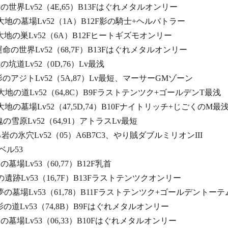
く影の世界Lv52（4E,65）B13Fはぐれメタルオンリー
めく大地の墓場Lv52（1A）B12F影の騎士+ヘルバトラー
れし大地の巣Lv52（6A）B12Fヒートギズモオンリー
し運命の世界Lv52（68,7F）B13Fはぐれメタルオンリー
獣の坑道Lv52（0D,76）Lv最浅
かき影のアジトLv52（5A,87）Lv最短、マーサーGMゾーン
かき大地の道Lv52（64,8C）B9Fラストテンツク+ゴールデンT最浅
た大地の墓場Lv52（47,5D,74）B10Fナイトリッチ+じごくのM最
た魂の雪原Lv52（64,91）アトラスLv最短
ざる岩の氷穴Lv52（05）A6B7C3、やり賊ダブルミリオンIII
53
影の墓場Lv53（60,77）B12F乳首
影の遺跡Lv53（16,7F）B13Fラストテンツクオンリー
れし夢の墓場Lv53（61,78）B11Fラストテンツク+ゴールデントーテ
し影の道Lv53（74,8B）B9Fはぐれメタルオンリー
し闇の墓場Lv53（06,33）B10Fはぐれメタルオンリー