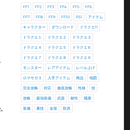
FF1
FF2
FF3
FF4
FF5
FF6
FF7
FF8
FF9
FF10
PS1
アイテム
キャラクター
ダウンロード
ドラクエ11
ドラクエ１
ドラクエ２
ドラクエ３
ドラクエ４
ドラクエ５
ドラクエ６
ドラクエ７
ドラクエ８
ドラクエ９
浅
モンスター
レアアイテム
レベル上げ
ロマサガ３
入手アイテム
商品
地図
完全攻略
対応
徹底攻略
性格
技
攻略
最強装備
武器
耐性
職業
装備
裏技
金策
防具
ム