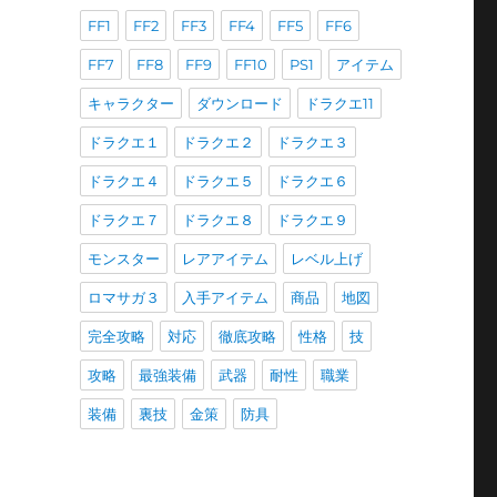
FF1
FF2
FF3
FF4
FF5
FF6
FF7
FF8
FF9
FF10
PS1
アイテム
キャラクター
ダウンロード
ドラクエ11
ドラクエ１
ドラクエ２
ドラクエ３
ドラクエ４
ドラクエ５
ドラクエ６
ドラクエ７
ドラクエ８
ドラクエ９
モンスター
レアアイテム
レベル上げ
ロマサガ３
入手アイテム
商品
地図
完全攻略
対応
徹底攻略
性格
技
攻略
最強装備
武器
耐性
職業
装備
裏技
金策
防具