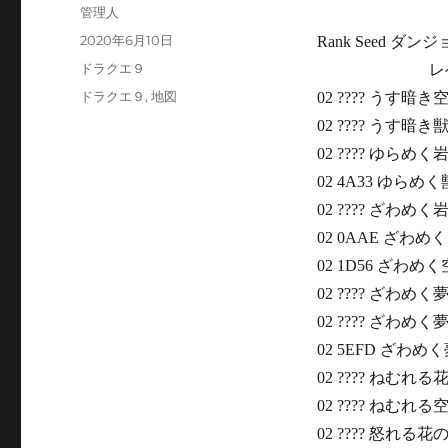
投
管理人
稿
投
2020年6月10日
Rank Seed 
者
稿
カ
ドラクエ９
レベル
日:
テ
タ
ドラクエ９
,
地図
02 ???? うす暗
ゴ
グ
02 ???? うす暗き
リ
ー
02 ???? ゆらめく
02 4A33 ゆらめく
02 ???? ざわめく
02 0AAE ざわめ
02 1D56 ざわめく
02 ???? ざわめ
02 ???? ざわめく夢
02 5EFD ざわめく
02 ???? ねむれる
02 ???? ねむれる空
02 ???? 怒れる花