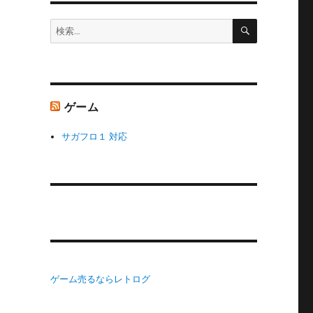
検
検
索
索:
ゲーム
サガフロ１ 対応
ゲーム売るならレトログ