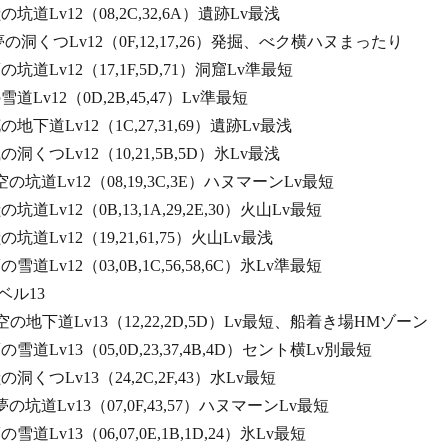
獣の坑道Lv12（08,2C,32,6A）遺跡Lv最浅
る夢の洞くつLv12（0F,12,17,26）発掘、べク横ハヌまったり
夢の坑道Lv12（17,1F,5D,71）洞窟Lv準最短
の雪道Lv12（0D,2B,45,47）Lv準最短
花の地下道Lv12（1C,27,31,69）遺跡Lv最浅
風の洞くつLv12（10,21,5B,5D）氷Lv最浅
し空の坑道Lv12（08,19,3C,3E）ハヌマーンLv最短
の坑道Lv12（0B,13,1A,29,2E,30）火山Lv最短
獣の坑道Lv12（19,21,61,75）火山Lv最浅
の雪道Lv12（03,0B,1C,56,58,6C）氷Lv準最短
13
き空の地下道Lv13（12,22,2D,5D）Lv最短、船着き場HMゾーン
夢の雪道Lv13（05,0D,23,37,4B,4D）セント横Lv別最短
獣の洞くつLv13（24,2C,2F,43）水Lv最短
く夢の坑道Lv13（07,0F,43,57）ハヌマーンLv最短
の雪道Lv13（06,07,0E,1B,1D,24）氷Lv最短