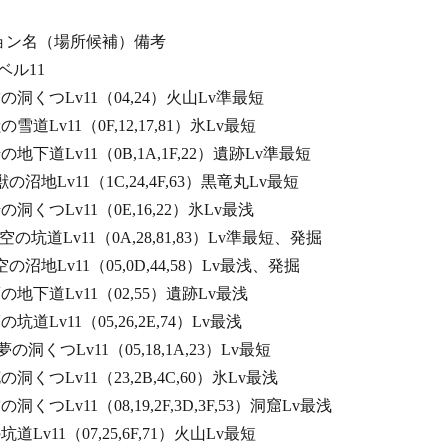
ダンジョン名（場所候補）備考
11
き空の洞くつLv11（04,24）火山Lv準最短
獣の雪道Lv11（0F,12,17,81）氷Lv最短
岩の地下道Lv11（0B,1A,1F,22）遺跡Lv準最短
獣の沼地Lv11（1C,24,4F,63）黒竜丸Lv最短
岩の洞くつLv11（0E,16,22）氷Lv最浅
く空の坑道Lv11（0A,28,81,83）Lv準最短、発掘
空の沼地Lv11（05,0D,44,58）Lv最浅、発掘
く夢の地下道Lv11（02,55）遺跡Lv最浅
の坑道Lv11（05,26,2E,74）Lv最浅
夢の洞くつLv11（05,18,1A,23）Lv最短
花の洞くつLv11（23,2B,4C,60）氷Lv最浅
の洞くつLv11（08,19,2F,3D,3F,53）洞窟Lv最浅
の坑道Lv11（07,25,6F,71）火山Lv最短