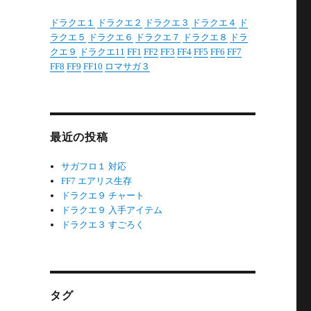
ドラクエ１
ドラクエ２
ドラクエ３
ドラクエ４
ド
ラクエ５
ドラクエ６
ドラクエ７
ドラクエ８
ドラ
クエ９
ドラクエ11
FF1
FF2
FF3
FF4
FF5
FF6
FF7
FF8
FF9
FF10
ロマサガ３
最近の投稿
サガフロ１ 対応
FF7 エアリス生存
ドラクエ９ チャート
ドラクエ９ 入手アイテム
ドラクエ３ すごろく
タグ