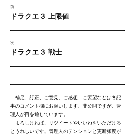
投
前
稿
ドラクエ３ 上限値
前
の
ナ
投
ビ
稿:
次
ゲ
ドラクエ３ 戦士
次
の
ー
投
シ
稿:
ョ
補足、訂正、ご意見、ご感想、ご要望などは各記
ン
事のコメント欄にお願いします。非公開ですが、管
理人が目を通しています。
よろしければ、リツイートやいいねをいただける
とうれしいです。管理人のテンションと更新頻度が