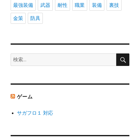
最強装備
武器
耐性
職業
装備
裏技
金策
防具
検
検
索
索:
ゲーム
サガフロ１ 対応