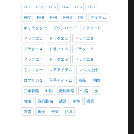
FF1
FF2
FF3
FF4
FF5
FF6
FF7
FF8
FF9
FF10
PS1
アイテム
キャラクター
ダウンロード
ドラクエ11
ドラクエ１
ドラクエ２
ドラクエ３
ドラクエ４
ドラクエ５
ドラクエ６
ドラクエ７
ドラクエ８
ドラクエ９
モンスター
レアアイテム
レベル上げ
ロマサガ３
入手アイテム
商品
地図
完全攻略
対応
徹底攻略
性格
技
攻略
最強装備
武器
耐性
職業
装備
裏技
金策
防具