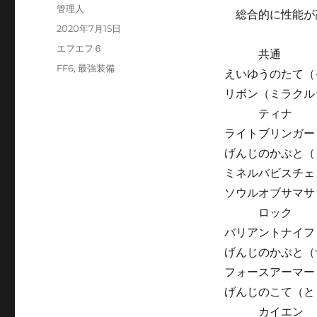
投
管理人
総合的に性能が
稿
投
2020年7月15日
者
稿
カ
エフエフ６
共通
日:
テ
タ
FF6
,
最強装備
えいゆうのたて（
ゴ
グ
リ
リボン（ミラクル
ー
ティナ
ライトブリンガー
げんじのかぶと（
ミネルバビスチェ
ソウルオブサマサ
ロック
バリアントナイフ
げんじのかぶと（
フォースアーマー
げんじのこて（と
カイエン