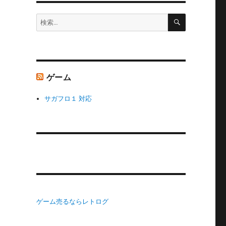
検
検
索
索:
ゲーム
サガフロ１ 対応
ゲーム売るならレトログ