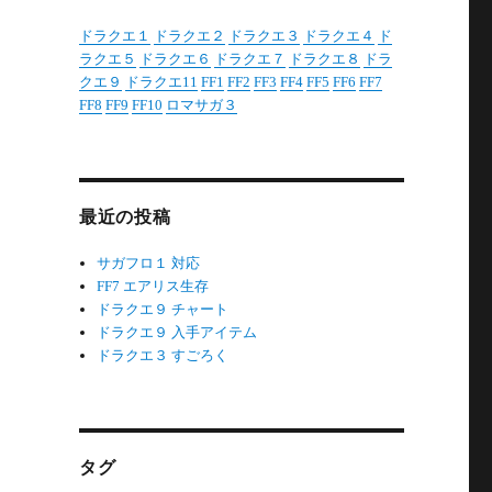
ドラクエ１
ドラクエ２
ドラクエ３
ドラクエ４
ド
ラクエ５
ドラクエ６
ドラクエ７
ドラクエ８
ドラ
クエ９
ドラクエ11
FF1
FF2
FF3
FF4
FF5
FF6
FF7
FF8
FF9
FF10
ロマサガ３
最近の投稿
サガフロ１ 対応
FF7 エアリス生存
ドラクエ９ チャート
ドラクエ９ 入手アイテム
ドラクエ３ すごろく
タグ