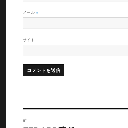
メール
※
サイト
投
前
稿