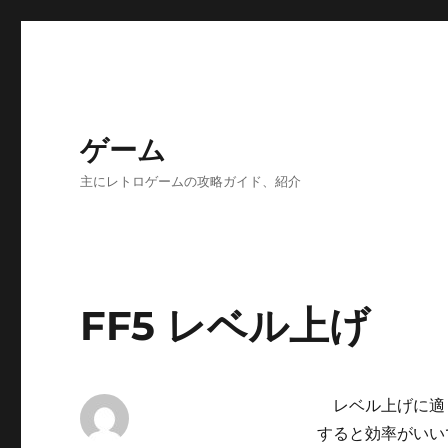
ゲーム
主にレトロゲームの攻略ガイド、紹介
FF5 レベル上げ
レベル上げに適
すると効率がいい