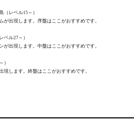
島（レベル15～）
ムが出現します。序盤はここがおすすめです。
レベル27～）
ンが出現します。中盤はここがおすすめです。
～）
出現します。終盤はここがおすすめです。