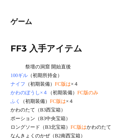
ゲーム
FF3 入手アイテム
祭壇の洞窟 開始直後
100ギル
（初期所持金）
ナイフ
（初期装備）
FC版は
×４
かわのぼうし×４
（初期装備）
FC版のみ
ふく
（初期装備）
FC版は
×４
かわのたて（B3西宝箱）
ポーション（B3中央宝箱）
ロングソード（B3北宝箱）
FC版は
かわのたて
なんきょくのかぜ（B2南西宝箱）