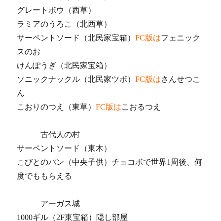
グレートボウ（西草）
ラミアのうろこ（北西草）
サーペントソード（北民家宝箱）
FC版は
フェニック
スのお
けんぽうぎ（北民家宝箱）
ソニックナックル（北民家ツボ）
FC版は
さんせつこ
ん
こおりのつえ（東草）
FC版は
こおるつえ
古代人の村
サーペントソード（東木）
こびとのパン（中央子供）チョコボで世界1周後、何
度でももらえる
アーガス城
1000ギル（2F東宝箱）隠し部屋