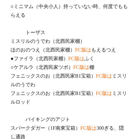
○ミニマム（中央小人）持っていない時、何度でもも
らえる
トーザス
ミスリルのうでわ（北西民家棚）
ほのおのつえ（北西民家棚）
FC版は
もえるつえ
●ファイラ（北西民家棚）
FC版は
ふく
○ケアルラ（北西民家ツボ）
FC版は
棚
フェニックスのお（北西民家B1宝箱）
FC版は
ミスリ
ルのうでわ
フェニックスのお（北西民家B1宝箱）
FC版は
ミスリ
ルロッド
バイキングのアジト
スパークダガー（1F南東宝箱）
FC版は
300ぎる、隠
し通路