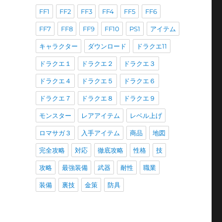
FF1
FF2
FF3
FF4
FF5
FF6
FF7
FF8
FF9
FF10
PS1
アイテム
キャラクター
ダウンロード
ドラクエ11
ドラクエ１
ドラクエ２
ドラクエ３
ドラクエ４
ドラクエ５
ドラクエ６
ドラクエ７
ドラクエ８
ドラクエ９
モンスター
レアアイテム
レベル上げ
ロマサガ３
入手アイテム
商品
地図
完全攻略
対応
徹底攻略
性格
技
攻略
最強装備
武器
耐性
職業
装備
裏技
金策
防具