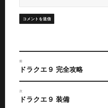
投
前
稿
ドラクエ９ 完全攻略
前
の
ナ
投
ビ
稿:
次
ゲ
ドラクエ９ 装備
次
の
ー