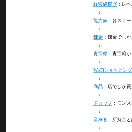
経験値稼ぎ
：レベ
↓
能力値
：各ステー
↓
錬金
：錬金でしか
↓
青宝箱
：青宝箱か
↓
Wi-Fiショッピン
↓
商品
：店でしか買
↓
ドロップ
：モンス
↓
金稼ぎ
：所持金と
↓