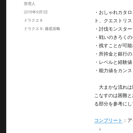
投
管理人
稿
投
2019年9月1日
・おしゃれカタロ
者
稿
カ
ドラクエ９
ト、クエストリス
日:
テ
タ
ドラクエ９
,
徹底攻略
・討伐モンスター
ゴ
グ
・戦いのきろくの
リ
ー
・残すことが可能
・所持金と銀行の
・レベルと経験値
・能力値をカンス
大まかな流れは
こなすのは困難と
る部分を参考にし
コンプリート
：ア
↓