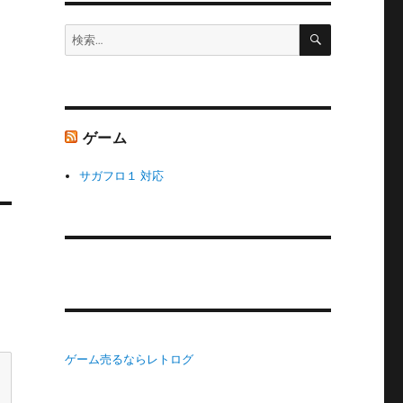
検
検
索
索:
ゲーム
サガフロ１ 対応
ゲーム売るならレトログ