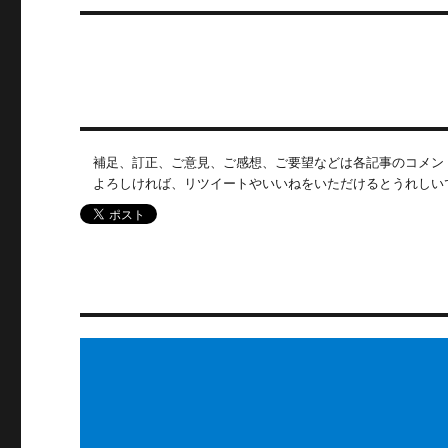
投
シ
稿:
ョ
ン
補足、訂正、ご意見、ご感想、ご要望などは各記事のコメン
よろしければ、リツイートやいいねをいただけるとうれしい