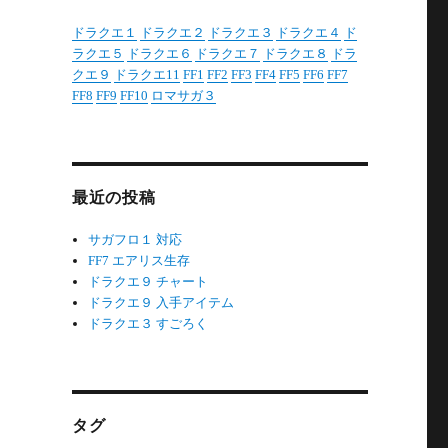
ドラクエ１
ドラクエ２
ドラクエ３
ドラクエ４
ド
ラクエ５
ドラクエ６
ドラクエ７
ドラクエ８
ドラ
クエ９
ドラクエ11
FF1
FF2
FF3
FF4
FF5
FF6
FF7
FF8
FF9
FF10
ロマサガ３
最近の投稿
サガフロ１ 対応
FF7 エアリス生存
ドラクエ９ チャート
ドラクエ９ 入手アイテム
ドラクエ３ すごろく
タグ