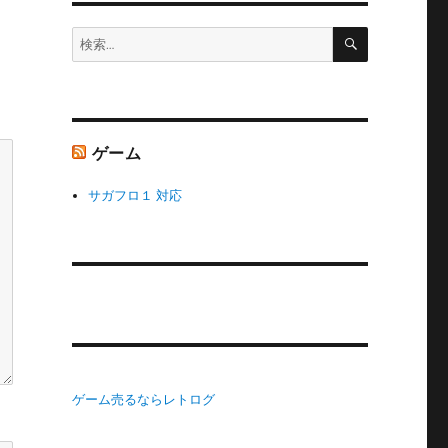
検
検
索
索:
ゲーム
サガフロ１ 対応
ゲーム売るならレトログ