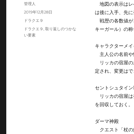
投
管理人
地図の表示はレ
稿
投
2019年12月28日
は後に入手、先に
者
稿
カ
ドラクエ９
戦歴の各数値が1
日:
テ
タ
ドラクエ９
,
取り返しのつかな
キーガール）の称
ゴ
グ
い要素
リ
ー
キャラクターメイ
主人公の名前や
リッカの宿屋の
定され、変更はで
セントシュタイン
リッカの宿屋は
を回収しておく。
ダーマ神殿
クエスト「杖の