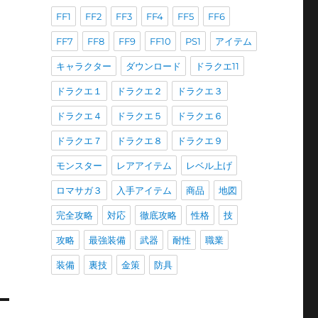
FF1
FF2
FF3
FF4
FF5
FF6
FF7
FF8
FF9
FF10
PS1
アイテム
キャラクター
ダウンロード
ドラクエ11
ドラクエ１
ドラクエ２
ドラクエ３
ドラクエ４
ドラクエ５
ドラクエ６
ドラクエ７
ドラクエ８
ドラクエ９
モンスター
レアアイテム
レベル上げ
ロマサガ３
入手アイテム
商品
地図
完全攻略
対応
徹底攻略
性格
技
攻略
最強装備
武器
耐性
職業
装備
裏技
金策
防具