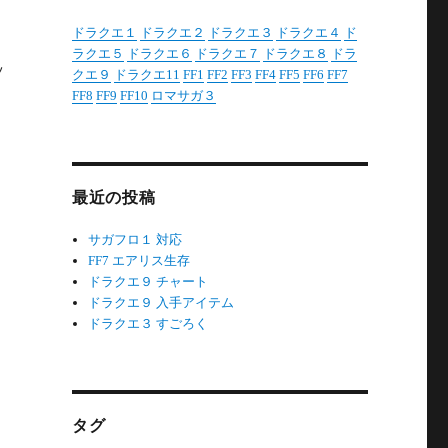
ドラクエ１
ドラクエ２
ドラクエ３
ドラクエ４
ド
ラクエ５
ドラクエ６
ドラクエ７
ドラクエ８
ドラ
ッ
クエ９
ドラクエ11
FF1
FF2
FF3
FF4
FF5
FF6
FF7
FF8
FF9
FF10
ロマサガ３
最近の投稿
サガフロ１ 対応
FF7 エアリス生存
ドラクエ９ チャート
ドラクエ９ 入手アイテム
ドラクエ３ すごろく
タグ