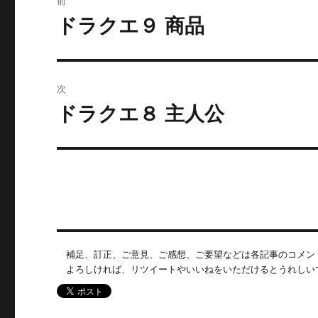
前
稿
ドラクエ９ 商品
前
の
ナ
投
ビ
稿:
次
ゲ
ドラクエ８ 主人公
次
の
ー
投
シ
稿:
ョ
ン
補足、訂正、ご意見、ご感想、ご要望などは各記事のコメン
よろしければ、リツイートやいいねをいただけるとうれしい