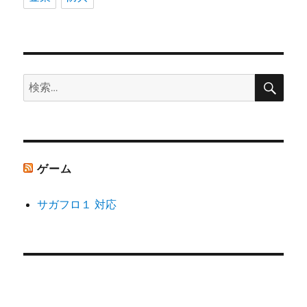
検
検
索
索:
ゲーム
サガフロ１ 対応