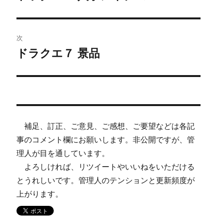
の
ナ
投
ビ
稿:
次
ゲ
ドラクエ７ 景品
次
の
ー
投
シ
稿:
ョ
補足、訂正、ご意見、ご感想、ご要望などは各記
ン
事のコメント欄にお願いします。非公開ですが、管
理人が目を通しています。
よろしければ、リツイートやいいねをいただける
とうれしいです。管理人のテンションと更新頻度が
上がります。