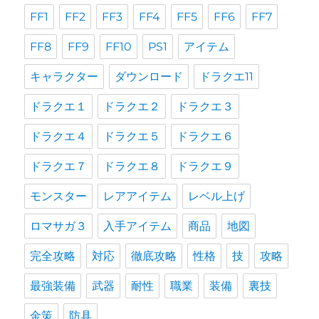
FF1
FF2
FF3
FF4
FF5
FF6
FF7
FF8
FF9
FF10
PS1
アイテム
キャラクター
ダウンロード
ドラクエ11
ドラクエ１
ドラクエ２
ドラクエ３
ドラクエ４
ドラクエ５
ドラクエ６
ドラクエ７
ドラクエ８
ドラクエ９
モンスター
レアアイテム
レベル上げ
ロマサガ３
入手アイテム
商品
地図
完全攻略
対応
徹底攻略
性格
技
攻略
最強装備
武器
耐性
職業
装備
裏技
金策
防具