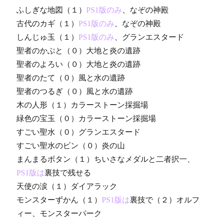
ふしぎな地図（１）
PS1版のみ
、なぞの神殿
古代のカギ（１）
PS1版のみ
、なぞの神殿
しんじゅ玉（１）
PS1版のみ
、グランエスタード
聖者のかぶと（０）大地と炎の遺跡
聖者のよろい（０）大地と炎の遺跡
聖者のたて（０）風と水の遺跡
聖者のつるぎ（０）風と水の遺跡
木の人形（１）カラーストーン採掘場
緑色の宝玉（０）カラーストーン採掘場
すごい聖水（０）グランエスタード
すごい聖水のビン（０）炎の山
まんまるボタン（１）ちいさなメダルと二者択一、
PS1版は
裏技で残せる
天使の涙（１）ダイアラック
モンスターずかん（１）
PS1版は
裏技で（２）オルフ
ィー、モンスターパーク