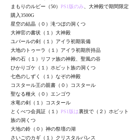
まもりのルビー（50）
PS1版のみ
、大神殿で期間限定
購入3500G
星空の結晶（０）滝つぼの洞くつ
大神官の書状（１）大神殿
ユバールの剣（１）アイラ初期装備
大地のトゥーラ（１）アイラ初期所持品
神の石（１）リファ族の神殿、聖風の谷
ひかりゴケ（１）ホビット族の洞くつ
七色のしずく（１）なぞの神殿
コスタール王の親書（０）コスタール
聖なる種火（０）エンゴウ
水竜の剣（１）コスタール
とくべつ会員証（１）
PS1版は
裏技で（２）ホビット
族の洞くつ
大地の鈴（０）神の祭壇の湖
さいごのカギ（１）クリスタルパレス