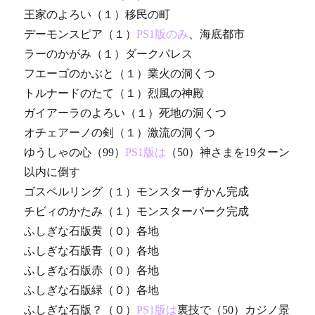
王家のよろい（１）移民の町
デーモンスピア（１）
PS1版のみ
、海底都市
ラーのかがみ（１）ダークパレス
フエーゴのかぶと（１）業火の洞くつ
トルナードのたて（１）烈風の神殿
ガイアーラのよろい（１）死地の洞くつ
オチェアーノの剣（１）激流の洞くつ
ゆうしゃの心（99）
PS1版は
（50）神さまを19ターン
以内に倒す
ゴスペルリング（１）モンスターずかん完成
チビィのかたみ（１）モンスターパーク完成
ふしぎな石版黄（０）各地
ふしぎな石版青（０）各地
ふしぎな石版赤（０）各地
ふしぎな石版緑（０）各地
ふしぎな石版？（０）
PS1版は
裏技で（50）カジノ景