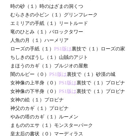
時の砂（１）時のはざまの洞くつ
むらさきの小ビン（１）グリンフレーク
エミリアの手紙（１）リートルード
竜のひとみ（１）バロックタワー
人魚の月（１）ハーメリア
ローズの手紙（１）
PS1版は
裏技で（１）ローズの家
ちしきのぼうし（１）山賊のアジト
まほうのカギ（１）ブルジオの屋敷
闇のルビー（０）
PS1版は
裏技で（１）砂漠の城
女神像の上半身（０）
PS1版は
裏技で（１）プロビナ
女神像の下半身（０）
PS1版は
裏技で（１）プロビナ
女神の絵（１）プロビナ
神父のカギ（１）プロビナ
やみの塔のカギ（１）ルーメン
まもののエサ（１）モンスターパーク
皇太后の書状（０）マーディラス