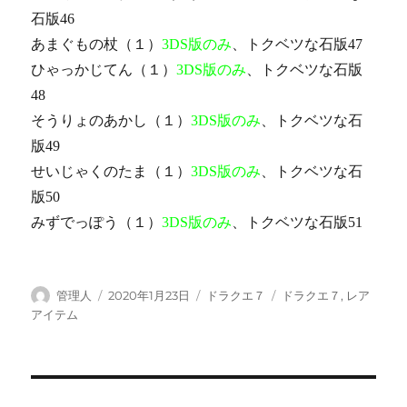
石版46
あまぐもの杖（１）
3DS版のみ
、トクベツな石版47
ひゃっかじてん（１）
3DS版のみ
、トクベツな石版
48
そうりょのあかし（１）
3DS版のみ
、トクベツな石
版49
せいじゃくのたま（１）
3DS版のみ
、トクベツな石
版50
みずでっぽう（１）
3DS版のみ
、トクベツな石版51
投
投
カ
タ
管理人
2020年1月23日
ドラクエ７
ドラクエ７
,
レア
稿
稿
テ
グ
アイテム
者
日:
ゴ
リ
ー