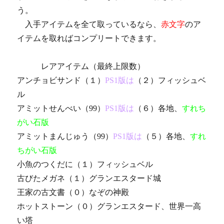
う。
入手アイテムを全て取っているなら、
赤文字
のア
イテムを取ればコンプリートできます。
レアアイテム（最終上限数）
アンチョビサンド（１）
PS1版は
（２）フィッシュベ
ル
アミットせんべい（99）
PS1版は
（６）各地、
すれち
がい石版
アミットまんじゅう（99）
PS1版は
（５）各地、
すれ
ちがい石版
小魚のつくだに（１）フィッシュベル
古びたメガネ（１）グランエスタード城
王家の古文書（０）なぞの神殿
ホットストーン（０）グランエスタード、世界一高
い塔