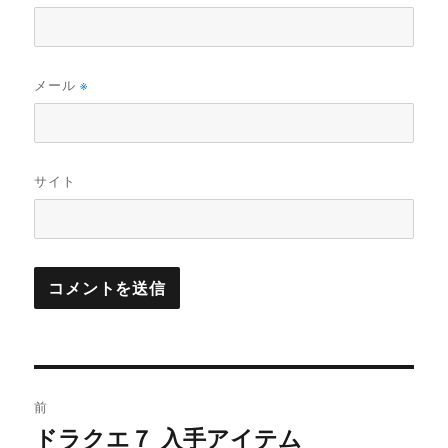
メール
※
サイト
投
前
稿
ドラクエ７ 入手アイテム
前