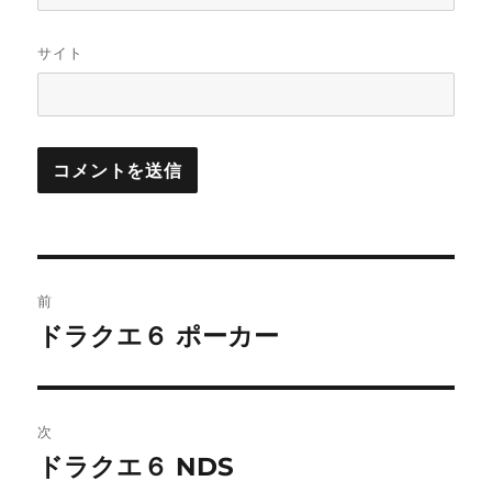
サイト
投
前
稿
ドラクエ６ ポーカー
前
の
ナ
投
ビ
稿:
次
ゲ
ドラクエ６ NDS
次