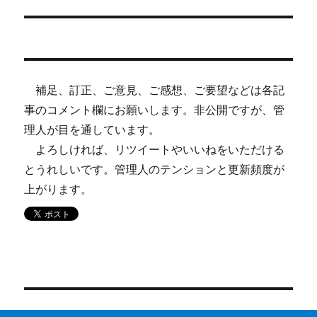
の
ー
投
シ
稿:
ョ
補足、訂正、ご意見、ご感想、ご要望などは各記
ン
事のコメント欄にお願いします。非公開ですが、管
理人が目を通しています。
よろしければ、リツイートやいいねをいただける
とうれしいです。管理人のテンションと更新頻度が
上がります。