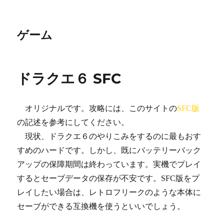
ゲーム
ドラクエ６ SFC
オリジナルです。攻略には、このサイトの
SFC版
の記述を参考にしてください。
現状、ドラクエ６のやりこみをするのに最もおす
すめのハードです。しかし、既にバッテリーバック
アップの保障期間は終わっています。実機でプレイ
するとセーブデータの保存が不安です。SFC版をプ
レイしたい場合は、レトロフリークのような本体に
セーブができる互換機を使うといいでしょう。