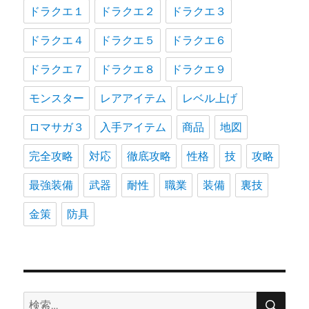
ドラクエ１
ドラクエ２
ドラクエ３
ドラクエ４
ドラクエ５
ドラクエ６
ドラクエ７
ドラクエ８
ドラクエ９
モンスター
レアアイテム
レベル上げ
ロマサガ３
入手アイテム
商品
地図
完全攻略
対応
徹底攻略
性格
技
攻略
最強装備
武器
耐性
職業
装備
裏技
金策
防具
検
検
索