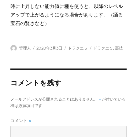
時に上昇しない能力値に種を使うと、以降のレベル
アップで上がるようになる場合があります。（踊る
宝石の賢さなど）
投
投
カ
タ
管理人
2020年3月3日
ドラクエ５
ドラクエ５
,
裏技
稿
稿
テ
グ
者
日:
ゴ
リ
ー
コメントを残す
※
メールアドレスが公開されることはありません。
が付いている
欄は必須項目です
コメント
※