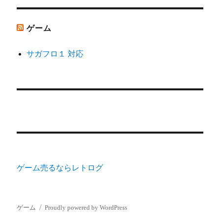
ゲーム
サガフロ１ 対応
ゲーム売るならレトログ
ゲーム
Proudly powered by WordPress