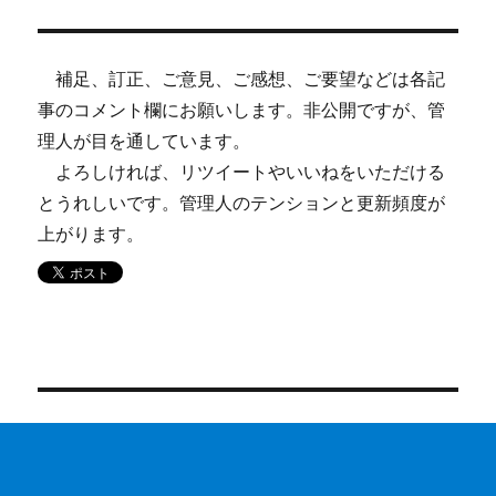
シ
稿:
ョ
補足、訂正、ご意見、ご感想、ご要望などは各記
ン
事のコメント欄にお願いします。非公開ですが、管
理人が目を通しています。
よろしければ、リツイートやいいねをいただける
とうれしいです。管理人のテンションと更新頻度が
上がります。