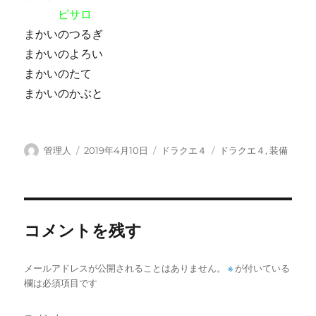
ピサロ
まかいのつるぎ
まかいのよろい
まかいのたて
まかいのかぶと
投
投
カ
タ
管理人
2019年4月10日
ドラクエ４
ドラクエ４
,
装備
稿
稿
テ
グ
者
日:
ゴ
リ
ー
コメントを残す
※
メールアドレスが公開されることはありません。
が付いている
欄は必須項目です