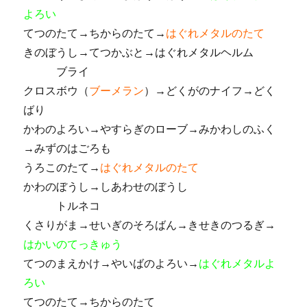
よろい
てつのたて→ちからのたて→
はぐれメタルのたて
きのぼうし→てつかぶと→はぐれメタルヘルム
ブライ
クロスボウ（
ブーメラン
）→どくがのナイフ→どく
ばり
かわのよろい→やすらぎのローブ→みかわしのふく
→みずのはごろも
うろこのたて→
はぐれメタルのたて
かわのぼうし→しあわせのぼうし
トルネコ
くさりがま→せいぎのそろばん→きせきのつるぎ→
はかいのてっきゅう
てつのまえかけ→やいばのよろい→
はぐれメタルよ
ろい
てつのたて→ちからのたて