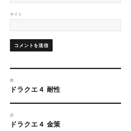
サイト
投
前
稿
ドラクエ４ 耐性
前
の
ナ
投
ビ
稿:
次
ゲ
ドラクエ４ 金策
次