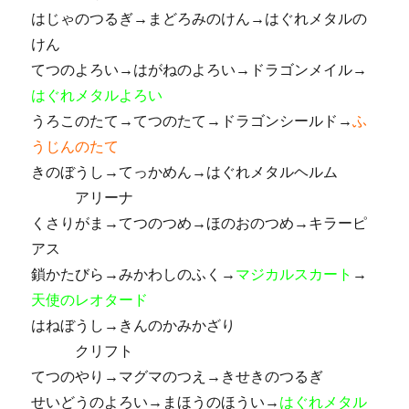
はじゃのつるぎ→まどろみのけん→はぐれメタルの
けん
てつのよろい→はがねのよろい→ドラゴンメイル→
はぐれメタルよろい
うろこのたて→てつのたて→ドラゴンシールド→
ふ
うじんのたて
きのぼうし→てっかめん→はぐれメタルヘルム
アリーナ
くさりがま→てつのつめ→ほのおのつめ→キラーピ
アス
鎖かたびら→みかわしのふく→
マジカルスカート
→
天使のレオタード
はねぼうし→きんのかみかざり
クリフト
てつのやり→マグマのつえ→きせきのつるぎ
せいどうのよろい→まほうのほうい→
はぐれメタル