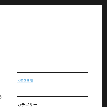
Ｋ塾３８期
う
カテゴリー