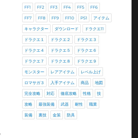
FF1
FF2
FF3
FF4
FF5
FF6
FF7
FF8
FF9
FF10
PS1
アイテム
キャラクター
ダウンロード
ドラクエ11
ドラクエ１
ドラクエ２
ドラクエ３
ドラクエ４
ドラクエ５
ドラクエ６
ドラクエ７
ドラクエ８
ドラクエ９
モンスター
レアアイテム
レベル上げ
ロマサガ３
入手アイテム
商品
地図
完全攻略
対応
徹底攻略
性格
技
攻略
最強装備
武器
耐性
職業
装備
裏技
金策
防具
う