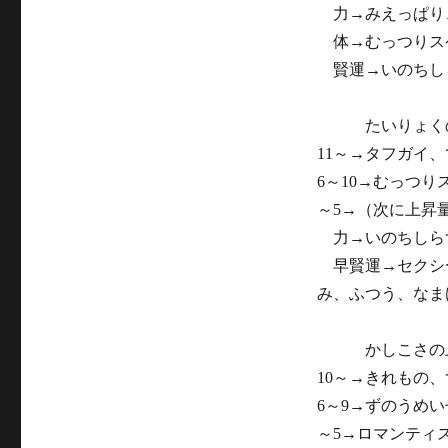
力→みえっぱり
体→むっつりス
賢運→いのちし
たいりょくの
11～→タフガイ
6～10→むっつ
～5→（次に上昇
力→いのちしら
早賢運→セクシ
み、ふつう、なま
かしこさの上
10～→きれもの
6～9→ずのうめ
～5→ロマンティ