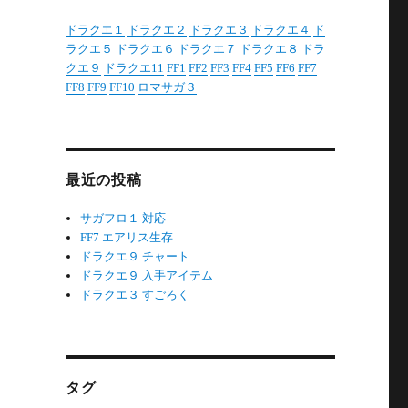
ドラクエ１
ドラクエ２
ドラクエ３
ドラクエ４
ド
ラクエ５
ドラクエ６
ドラクエ７
ドラクエ８
ドラ
クエ９
ドラクエ11
FF1
FF2
FF3
FF4
FF5
FF6
FF7
FF8
FF9
FF10
ロマサガ３
最近の投稿
サガフロ１ 対応
FF7 エアリス生存
ドラクエ９ チャート
ドラクエ９ 入手アイテム
ドラクエ３ すごろく
タグ