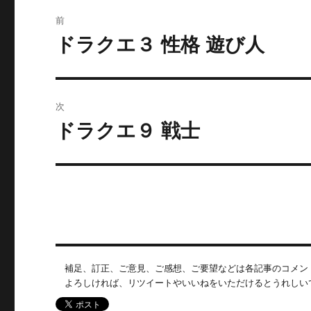
投
前
稿
ドラクエ３ 性格 遊び人
前
の
ナ
投
ビ
稿:
次
ゲ
ドラクエ９ 戦士
次
の
ー
投
シ
稿:
ョ
ン
補足、訂正、ご意見、ご感想、ご要望などは各記事のコメン
よろしければ、リツイートやいいねをいただけるとうれしい