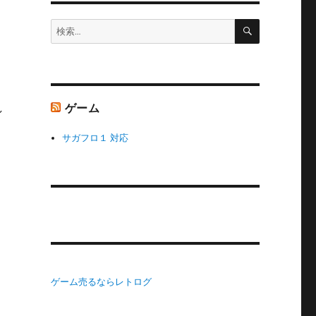
検
検
索
索:
ゲーム
し
サガフロ１ 対応
ゲーム売るならレトログ