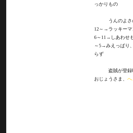
っかりもの
うんのよさの
12～→ラッキー
6～11→しあわ
～5→みえっぱり
らず
盗賊が登録時
おじょうさま、
へ