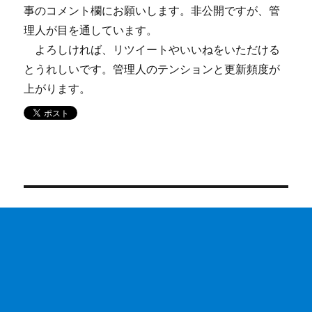
ン
事のコメント欄にお願いします。非公開ですが、管
理人が目を通しています。
よろしければ、リツイートやいいねをいただける
とうれしいです。管理人のテンションと更新頻度が
上がります。