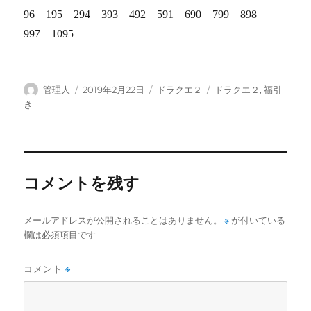
96 195 294 393 492 591 690 799 898
997 1095
投
投
カ
タ
管理人
2019年2月22日
ドラクエ２
ドラクエ２
,
福引
稿
稿
テ
グ
き
者
日:
ゴ
リ
ー
コメントを残す
※
メールアドレスが公開されることはありません。
が付いている
欄は必須項目です
コメント
※