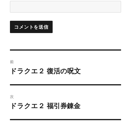
投
前
稿
ドラクエ２ 復活の呪文
前
の
ナ
投
ビ
稿:
次
ゲ
ドラクエ２ 福引券錬金
次
の
ー
投
シ
稿: