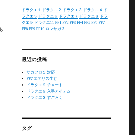
ドラクエ１
ドラクエ２
ドラクエ３
ドラクエ４
ド
ラクエ５
ドラクエ６
ドラクエ７
ドラクエ８
ドラ
クエ９
ドラクエ11
FF1
FF2
FF3
FF4
FF5
FF6
FF7
FF8
FF9
FF10
ロマサガ３
あ
最近の投稿
サガフロ１ 対応
FF7 エアリス生存
ドラクエ９ チャート
ドラクエ９ 入手アイテム
ドラクエ３ すごろく
タグ