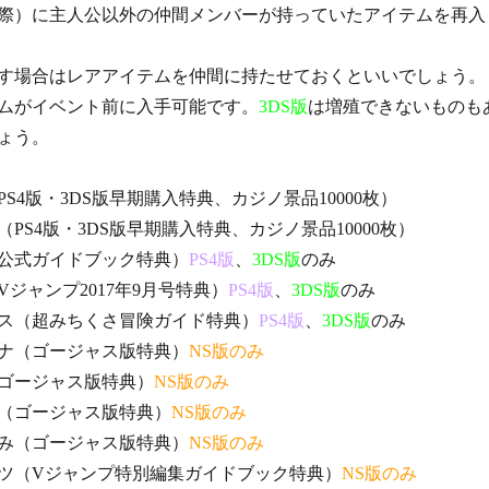
際）に主人公以外の仲間メンバーが持っていたアイテムを再入
す場合はレアアイテムを仲間に持たせておくといいでしょう。
ムがイベント前に入手可能です。
3DS版
は増殖できないものも
ょう。
S4版・3DS版早期購入特典、カジノ景品10000枚）
PS4版・3DS版早期購入特典、カジノ景品10000枚）
公式ガイドブック特典）
PS4版
、
3DS版
のみ
ジャンプ2017年9月号特典）
PS4版
、
3DS版
のみ
ス（超みちくさ冒険ガイド特典）
PS4版
、
3DS版
のみ
ナ（ゴージャス版特典）
NS版のみ
ゴージャス版特典）
NS版のみ
（ゴージャス版特典）
NS版のみ
み（ゴージャス版特典）
NS版のみ
ツ（Vジャンプ特別編集ガイドブック特典）
NS版のみ