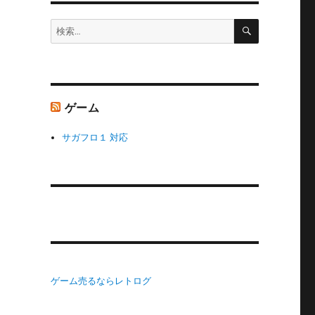
検
検
索
索:
ゲーム
サガフロ１ 対応
ゲーム売るならレトログ