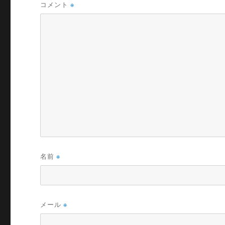
コメント
※
名前
※
メール
※