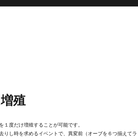
ム増殖
を１度だけ増殖することが可能です。
去りし時を求めるイベントで、異変前（オーブを６つ揃えてラ