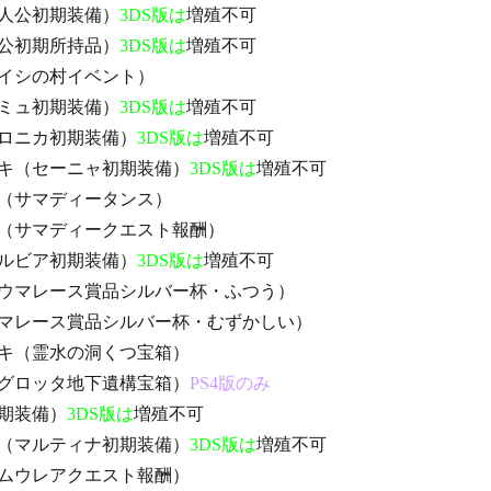
人公初期装備）
3DS版は
増殖不可
公初期所持品）
3DS版は
増殖不可
イシの村イベント）
ミュ初期装備）
3DS版は
増殖不可
ロニカ初期装備）
3DS版は
増殖不可
キ（セーニャ初期装備）
3DS版は
増殖不可
（サマディータンス）
（サマディークエスト報酬）
ルビア初期装備）
3DS版は
増殖不可
ウマレース賞品シルバー杯・ふつう）
マレース賞品シルバー杯・むずかしい）
キ（霊水の洞くつ宝箱）
グロッタ地下遺構宝箱）
PS4版のみ
期装備）
3DS版は
増殖不可
（マルティナ初期装備）
3DS版は
増殖不可
ムウレアクエスト報酬）