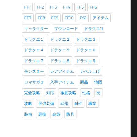
FF1
FF2
FF3
FF4
FF5
FF6
FF7
FF8
FF9
FF10
PS1
アイテム
キャラクター
ダウンロード
ドラクエ11
ドラクエ１
ドラクエ２
ドラクエ３
ドラクエ４
ドラクエ５
ドラクエ６
ドラクエ７
ドラクエ８
ドラクエ９
モンスター
レアアイテム
レベル上げ
ロマサガ３
入手アイテム
商品
地図
完全攻略
対応
徹底攻略
性格
技
攻略
最強装備
武器
耐性
職業
装備
裏技
金策
防具