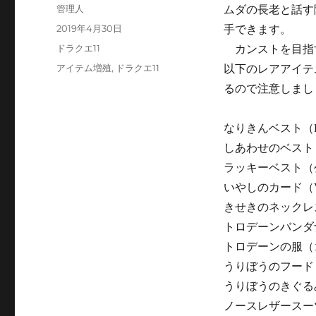
投
管理人
ムダの長老と話す
稿
投
2019年4月30日
手できます。
者
稿
カ
ドラクエ11
カンストを目指
日:
テ
タ
アイテム増殖
,
ドラクエ11
以下のレアアイテ
ゴ
グ
るので注意しまし
リ
ー
なりきんベスト（P
しあわせのベスト（
ラッキーベスト（
いやしのカード（V
きせきのネックレ
トロデーンバンダ
トロデーンの服（
うりぼうのフード
うりぼうのきぐる
ノースレザースー