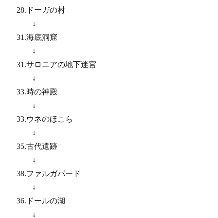
28.ドーガの村
↓
31.海底洞窟
↓
31.サロニアの地下迷宮
↓
33.時の神殿
↓
33.ウネのほこら
↓
35.古代遺跡
↓
38.ファルガバード
↓
36.ドールの湖
↓