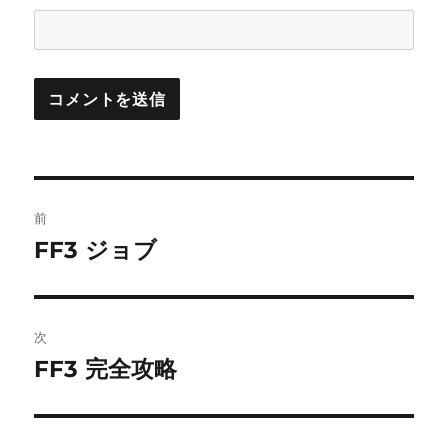
投
前
稿
FF3 ジョブ
前
の
ナ
投
ビ
稿:
次
ゲ
FF3 完全攻略
次
の
ー
投