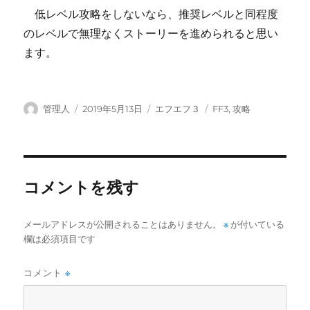
低レベル攻略をしないなら、推奨レベルと同程度
のレベルで無理なくストーリーを進められると思い
ます。
投
投
カ
タ
管理人
2019年5月13日
エフエフ３
FF3
,
攻略
稿
稿
テ
グ
者
日:
ゴ
リ
ー
コメントを残す
※
メールアドレスが公開されることはありません。
が付いている
欄は必須項目です
コメント
※