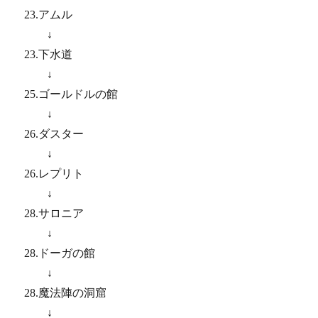
23.アムル
↓
23.下水道
↓
25.ゴールドルの館
↓
26.ダスター
↓
26.レプリト
↓
28.サロニア
↓
28.ドーガの館
↓
28.魔法陣の洞窟
↓