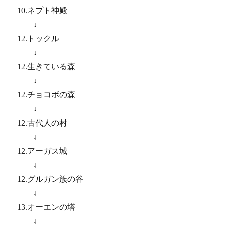
10.ネプト神殿
↓
12.トックル
↓
12.生きている森
↓
12.チョコボの森
↓
12.古代人の村
↓
12.アーガス城
↓
12.グルガン族の谷
↓
13.オーエンの塔
↓