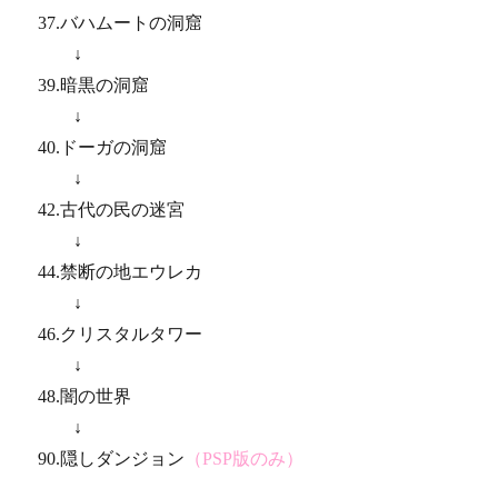
37.バハムートの洞窟
↓
39.暗黒の洞窟
↓
40.ドーガの洞窟
↓
42.古代の民の迷宮
↓
44.禁断の地エウレカ
↓
46.クリスタルタワー
↓
48.闇の世界
↓
90.隠しダンジョン
（PSP版のみ）